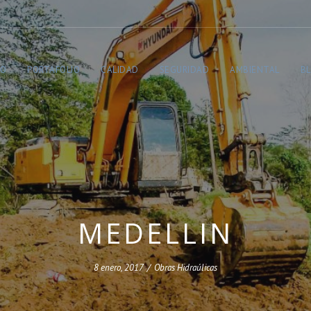
TO
PORTAFOLIO
CALIDAD
SEGURIDAD
AMBIENTAL
B
MEDELLIN
8 enero, 2017
/
Obras Hidraúlicas