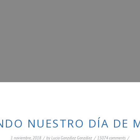
ANDO NUESTRO DÍA DE 
1 noviembre, 2018
/
by
Lucio González González
/
15074 comments
/