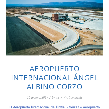
AEROPUERTO
INTERNACIONAL ÁNGEL
ALBINO CORZO
15 febrero, 2017
/
by
iris
/
/
0 Comments
El
Aeropuerto Internacional de Tuxtla Gutiérrez
o
Aeropuerto