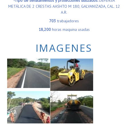
-Tipo de señalamientos y protecciones utilizados:
DEFENSA
METÁLICA DE 2 CRESTAS AASHTO M 180, GALVANIZADA, CAL. 12
A.R.
703
trabajadores
18,200
horas maquina usadas
IMAGENES