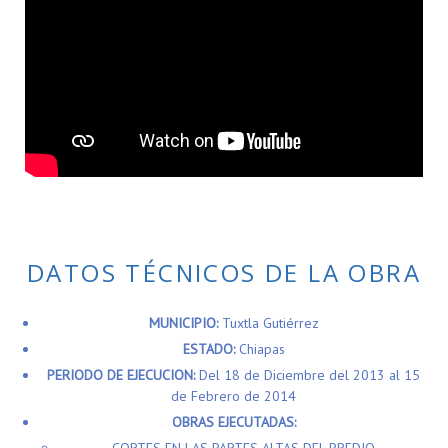
DATOS TÉCNICOS DE LA OBRA
MUNICIPIO:
Tuxtla Gutiérrez
ESTADO:
Chiapas
PERIODO DE EJECUCION:
Del 18 de Diciembre del 2013 al 15
de Febrero de 2014
OBRAS EJECUTADAS: