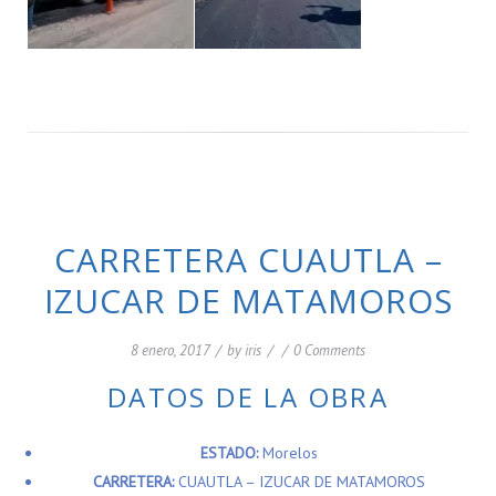
CARRETERA CUAUTLA –
IZUCAR DE MATAMOROS
8 enero, 2017
/
by
iris
/
/
0 Comments
DATOS DE LA OBRA
ESTADO:
Morelos
CARRETERA:
CUAUTLA – IZUCAR DE MATAMOROS
TRAMO:
CUAUTLA-LIMS. EDOS. MOR. /PUE. SUBTRAMO DEL