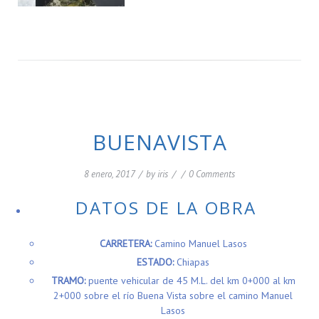
BUENAVISTA
8 enero, 2017
/
by
iris
/
/
0 Comments
DATOS DE LA OBRA
CARRETERA:
Camino Manuel Lasos
ESTADO:
Chiapas
TRAMO:
puente vehicular de 45 M.L. del km 0+000 al km
2+000 sobre el río Buena Vista sobre el camino Manuel
Lasos
PERIODO DE EJECUCIÓN:
30 de Diciembre de 2014 al
27 de Junio de 2015