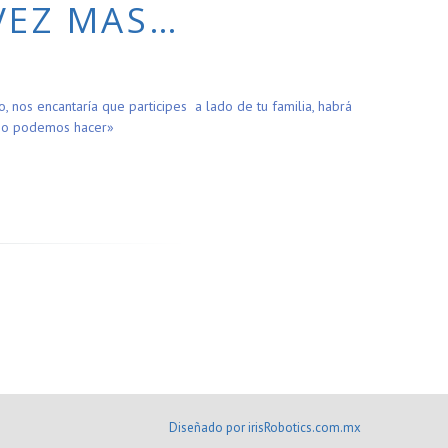
VEZ MAS…
nos encantaría que participes a lado de tu familia, habrá
ue no podemos hacer»
Diseñado por irisRobotics.com.mx