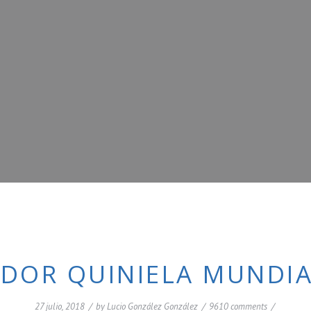
DOR QUINIELA MUNDIA
27 julio, 2018
/
by
Lucio González González
/
9610 comments
/